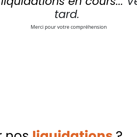
liquidations en cours...
Ve
tard.
Merci pour votre compréhension
r nos
liquidations
?