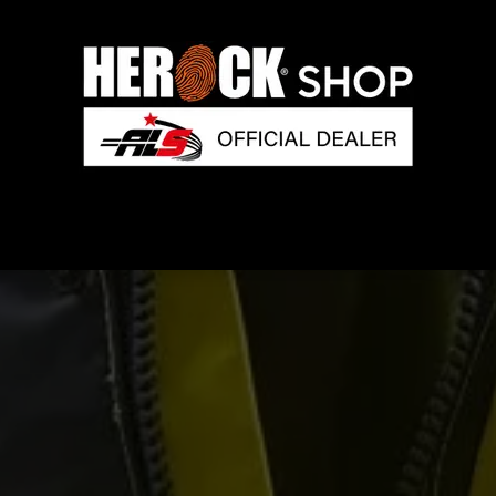
rock
Collections
Entreprises/B2B
Impress