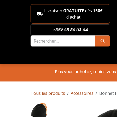
Se rendre au contenu
Livraison
GRATUITE
dès
150€
d'achat
+352 28 80 03 04
Nouveautés
Boutique
She
Plus vous achetez, moins vous
Tous les produits
Accessoires
Bonnet 