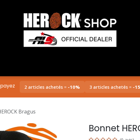
rock
Collections
Entreprises/B2B
Impress
 payez
-10%
-1
2 articles achetés
=
3 articles achetés
=
HEROCK Bragus
Bonnet HER
(0 avis)