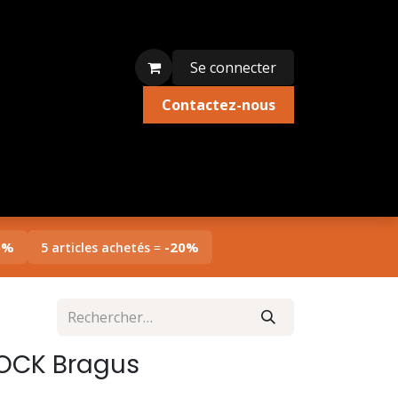
Se connecter
Contactez-nous
ion textile
Édition limitée
Liquidations
5%
-20%
5 articles achetés
=
OCK Bragus