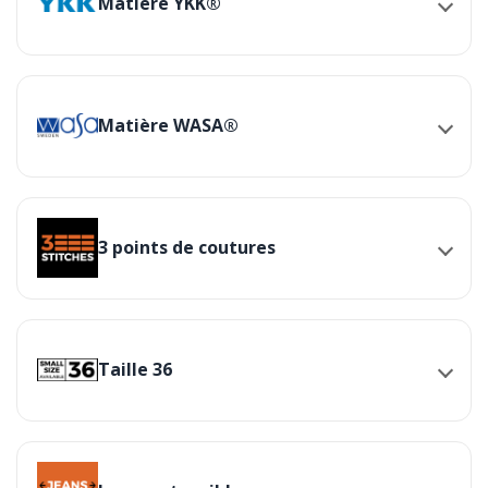
Matière YKK®
Matière WASA®
3 points de coutures
Taille 36