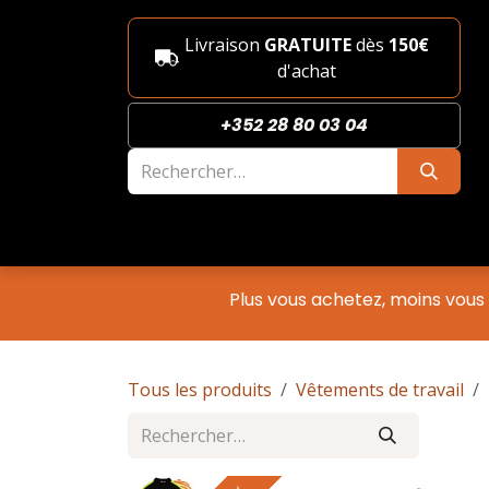
Se rendre au contenu
Livraison
GRATUITE
dès
150€
d'achat
+352 28 80 03 04
Nouveautés
Boutique
She
Plus vous achetez, moins vous
Tous les produits
Vêtements de travail