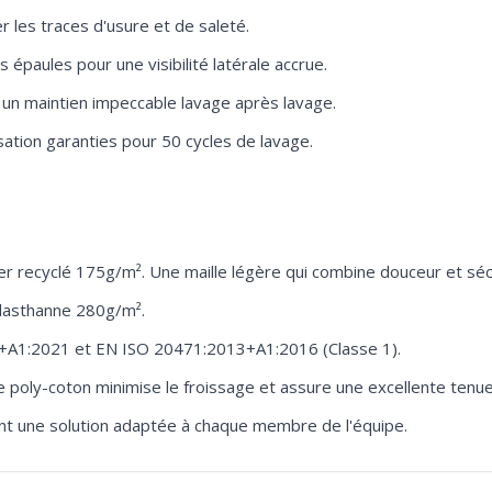
 les traces d'usure et de saleté.
paules pour une visibilité latérale accrue.
 un maintien impeccable lavage après lavage.
isation garanties pour 50 cycles de lavage.
ter recyclé 175g/m². Une maille légère qui combine douceur et sé
élasthanne 280g/m².
+A1:2021 et EN ISO 20471:2013+A1:2016 (Classe 1).
 poly-coton minimise le froissage et assure une excellente tenue
rant une solution adaptée à chaque membre de l'équipe.