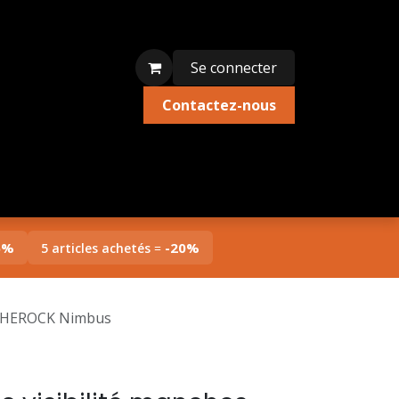
Se connecter
Contactez-nous
ion textile
Édition limitée
Liquidations
5%
-20%
5 articles achetés
=
es HEROCK Nimbus