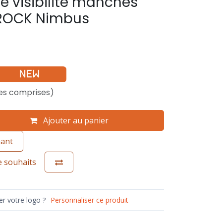
te visibilité manches
ROCK Nimbus
es comprises)
Ajouter au panier
nant
de souhaits
r votre logo ?
Personnaliser ce produit