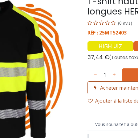
T-shirt hau
longues HE
(0 avis)
RÉF : 25MTS2403
37,44
€
(Toutes tax
Acheter mainte
Ajouter à la liste 
Vous souhaitez ajoute