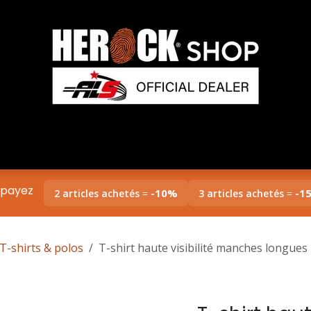
rock
Collections
Entreprises/B2B
Impress
 payez
-10%
-1
2 articles achetés
=
3 articles achetés
=
T-shirts & polos
T-shirt haute visibilité manches longu