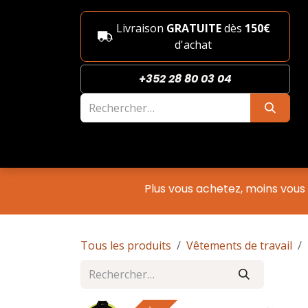
Se rendre au contenu
Livraison
GRATUITE
dès
150€
d'achat
+352 28 80 03 04
Nouveautés
Boutique
She
Plus vous achetez, moins vous
Tous les produits
Vêtements de travail