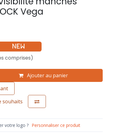
visibilité manches
ROCK Vega
es comprises)
Ajouter au panier
nant
de souhaits
r votre logo ?
Personnaliser ce produit