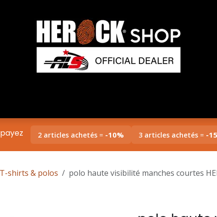
rock
Collections
Entreprises/B2B
Impress
 payez
-10%
-1
2 articles achetés
=
3 articles achetés
=
T-shirts & polos
polo haute visibilité manches courtes 