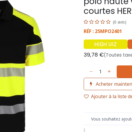
polo haute 
courtes HE
(0 avis)
RÉF : 25MPO2401
39,78
€
(Toutes tax
Acheter mainte
Ajouter à la liste 
Vous souhaitez ajoute