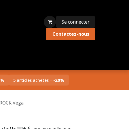
Se connecter
Contactez-nous
ion textile
Édition limitée
Liquidations
5%
-20%
5 articles achetés
=
HEROCK Vega