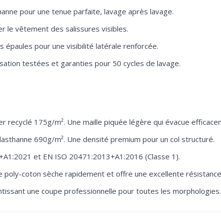
hanne pour une tenue parfaite, lavage après lavage.
r le vêtement des salissures visibles.
paules pour une visibilité latérale renforcée.
isation testées et garanties pour 50 cycles de lavage.
er recyclé 175g/m². Une maille piquée légère qui évacue efficacem
élasthanne 690g/m². Une densité premium pour un col structuré.
+A1:2021 et EN ISO 20471:2013+A1:2016 (Classe 1).
e poly-coton sèche rapidement et offre une excellente résistanc
antissant une coupe professionnelle pour toutes les morphologies.