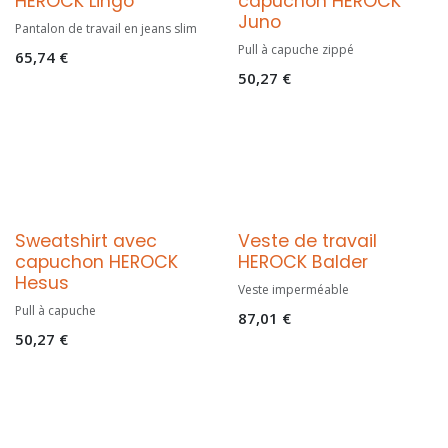
HEROCK Lingo
capuchon HEROCK
Juno
Pantalon de travail en jeans slim
Pull à capuche zippé
65,74
€
50,27
€
Sweatshirt avec
Veste de travail
capuchon HEROCK
HEROCK Balder
Hesus
Veste imperméable
Pull à capuche
87,01
€
50,27
€